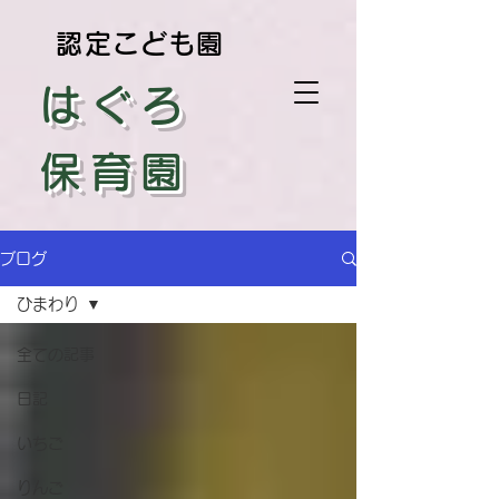
認定こども園
はぐろ
保育園
ブログ
ひまわり
全ての記事
日記
いちご
りんご