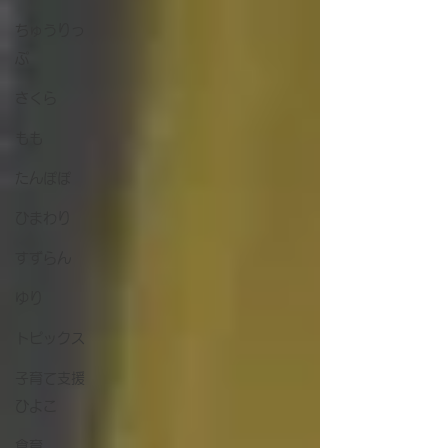
ちゅうりっ
ぷ
さくら
もも
たんぽぽ
ひまわり
すずらん
ゆり
トピックス
子育て支援
ひよこ
食育